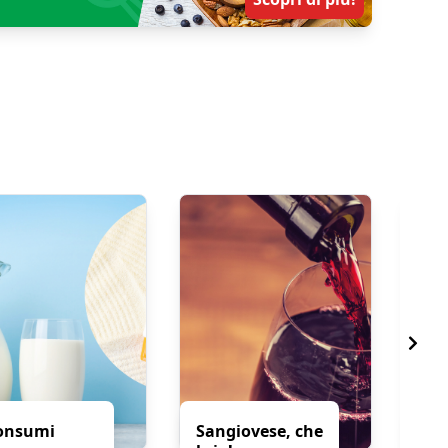
onsumi
Sangiovese, che
Pro