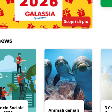
Scopri di più
news
ancio Sociale
3 C
Animali geniali