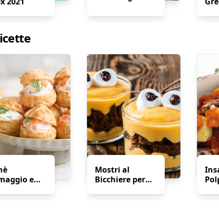
ex 2021
Gre
icette
nè
Mostri al
Ins
maggio e
Bicchiere per
Pol
mone
Halloween
pep