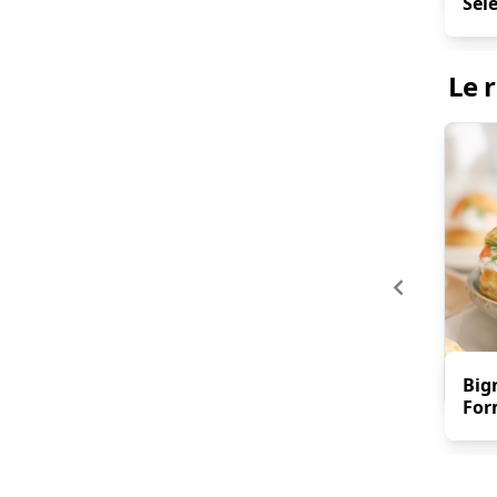
Sel
Le r
Big
For
Sal